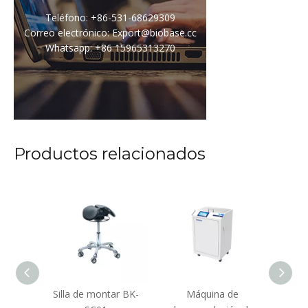
Teléfono: +86-531-68629309
Correo electrónico: Export@biobase.cc
Whatsapp: +86 15965313270
Productos relacionados
cuñas
Silla de montar BK-
Máquina de
Estaci