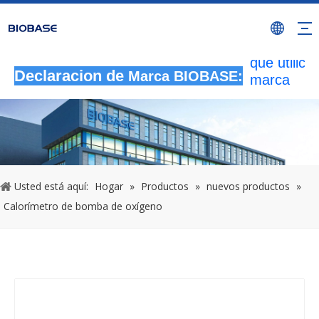
Todas las
actividade
autorizada
que utilicen
Declaracion de
marca
Marca BIOBASE:
BIOBASE
serán
considera
una infrac
ilegal.BI
investigará
Usted está aquí:
Hogar
»
Productos
»
nuevos productos
»
responsabi
Calorímetro de bomba de oxígeno
legal.
20240510