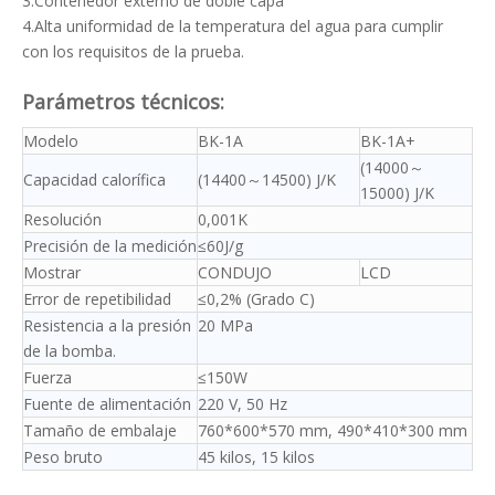
3.Contenedor externo de doble capa
4.Alta uniformidad de la temperatura del agua para cumplir
con los requisitos de la prueba.
Parámetros técnicos:
Modelo
BK-1A
BK-1A+
(14000～
Capacidad calorífica
(14400～14500) J/K
15000) J/K
Resolución
0,001K
Precisión de la medición
≤60J/g
Mostrar
CONDUJO
LCD
Error de repetibilidad
≤0,2% (Grado C)
Resistencia a la presión
20 MPa
de la bomba.
Fuerza
≤150W
Fuente de alimentación
220 V, 50 Hz
Tamaño de embalaje
760*600*570 mm, 490*410*300 mm
Peso bruto
45 kilos, 15 kilos