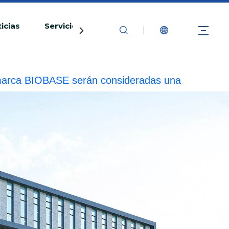
icias
Servicio
Contáctenos
la marca BIOBASE serán consideradas una
ad legal.
20240510