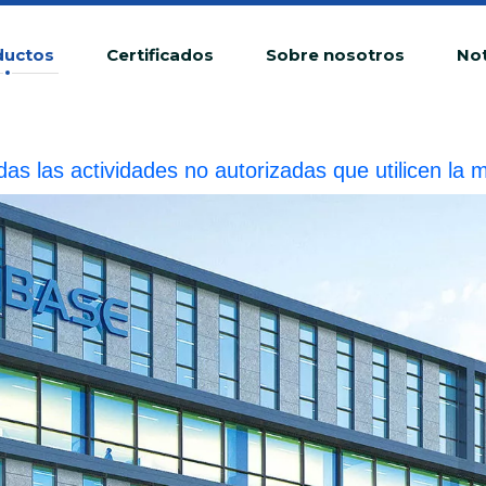
ductos
Certificados
Sobre nosotros
Not
das las actividades no autorizadas que utilicen 
fracción ilegal.BIOBASE investigará la responsabilid