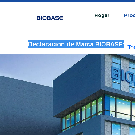
Hogar
Pro
Declaracion de
Marca BIOBASE:
To
in