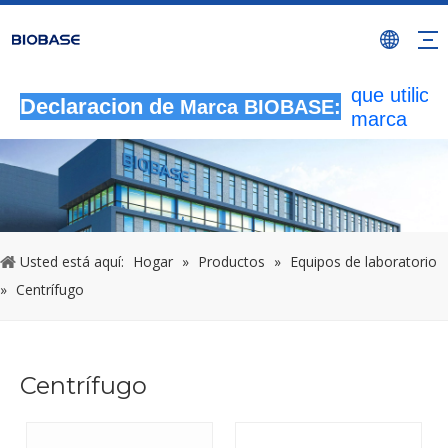
Todas las
actividade
autorizada
que utilicen
Declaracion de
Marca BIOBASE:
marca
BIOBASE
serán
considera
una infrac
ilegal.BI
investigará
Usted está aquí:
Hogar
»
Productos
»
Equipos de laboratorio
responsabi
»
Centrífugo
legal.
20240510
Centrífugo