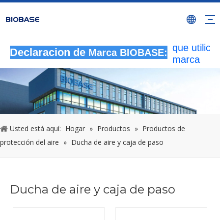
Todas las
actividade
autorizada
que utilicen
Declaracion de
Marca BIOBASE:
marca
BIOBASE
serán
considera
una infrac
ilegal.BI
investigará
Usted está aquí:
Hogar
»
Productos
»
Productos de
responsabi
protección del aire
»
Ducha de aire y caja de paso
legal.
20240510
Ducha de aire y caja de paso