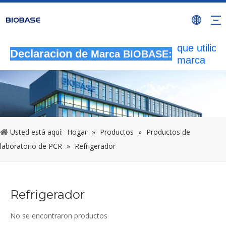
Todas las
actividade
autorizada
que utilicen
Declaracion de
Marca BIOBASE:
marca
BIOBASE
serán
considera
una infrac
ilegal.BI
investigará
Usted está aquí:
Hogar
»
Productos
»
Productos de
responsabi
laboratorio de PCR
»
Refrigerador
legal.
20240510
Refrigerador
No se encontraron productos