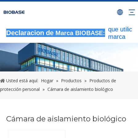
Todas las
actividade
autorizada
que utilicen
Declaracion de
Marca BIOBASE:
marca
BIOBASE
serán
considera
una infrac
ilegal.BI
investigará
Usted está aquí:
Hogar
»
Productos
»
Productos de
responsabi
protección personal
»
Cámara de aislamiento biológico
legal.
20240510
Cámara de aislamiento biológico