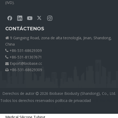
(IVD).
CONTÁCTENOS
9 Gangxing Road, zona de alta tecnología, Jinan, Shandong,

China
+86-531-68629309

+86-531-81307671

Export@biobase.cc

+86-531-68629309

Derechos de autor
2026
Biobase Biodusty (Shandong), Co., Ltd.

Todos los derechos reservados
política de privacidad
外贸网站网站建
设公司
Medical Silicone Tubing