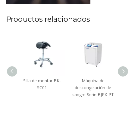
Productos relacionados
cuñas
Silla de montar BK-
Máquina de
Estaci
SC01
descongelación de
detec
sangre Serie BJPX-PT
nuc
r