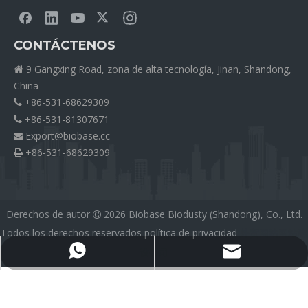
CONTÁCTENOS
9 Gangxing Road, zona de alta tecnología, Jinan, Shandong,

China
+86-531-68629309

+86-531-81307671

Export@biobase.cc

+86-531-68629309

Derechos de autor
2026
Biobase Biodusty (Shandong), Co., Ltd.

Todos los derechos reservados
política de privacidad
外贸网站网站建
设公司
Export@biobase.cc
+8615965313270
Medical Silicone Tubing