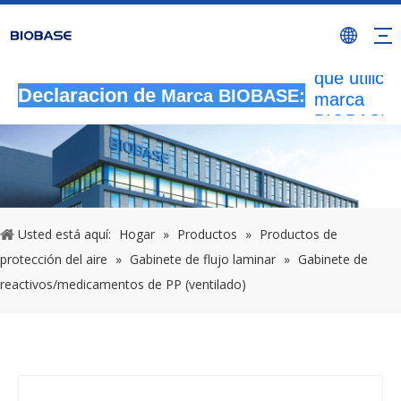
Todas las
actividade
autorizada
que utilicen
marca
Declaracion de
Marca BIOBASE:
BIOBASE
serán
considera
una infrac
ilegal.BI
investigará
Usted está aquí:
Hogar
»
Productos
»
Productos de
responsabi
protección del aire
»
Gabinete de flujo laminar
»
Gabinete de
legal.
reactivos/medicamentos de PP (ventilado)
20240510