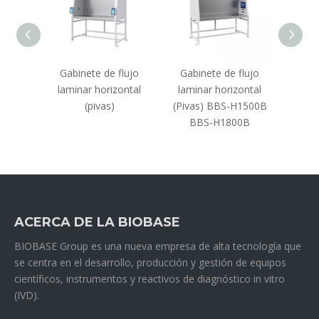
lujo
Gabinete de flujo
Gabinete de flujo
Gab
l BKCB-
laminar horizontal
laminar horizontal
lamina
(pivas)
(Pivas) BBS-H1500B
BBS-H1800B
ACERCA DE LA BIOBASE
BIOBASE Group es una nueva empresa de alta tecnología que
se centra en el desarrollo, producción y gestión de equipos
científicos, instrumentos y reactivos de diagnóstico in vitro
(IVD).