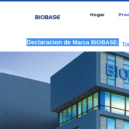
Hogar
Pro
To
Declaracion de
Marca BIOBASE:
in