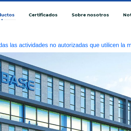
ductos
Certificados
Sobre nosotros
Not
das las actividades no autorizadas que utilicen 
fracción ilegal.BIOBASE investigará la responsabilid