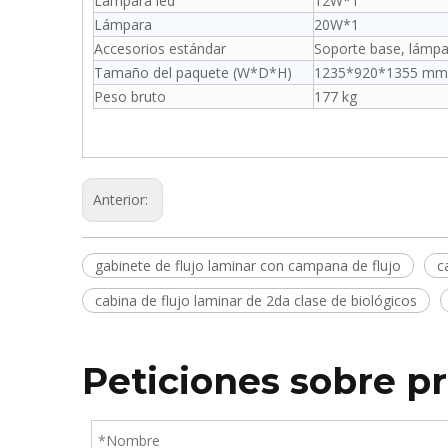
Lámpara led
12W*1
Lámpara
20W*1
Accesorios estándar
Soporte base, lámp
Tamaño del paquete (W*D*H)
1235*920*1355 mm
Peso bruto
177 kg
Anterior:
gabinete de flujo laminar con campana de flujo
c
cabina de flujo laminar de 2da clase de biológicos
Peticiones sobre p