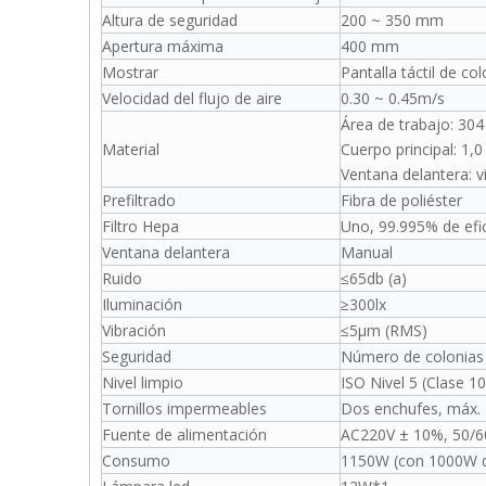
Altura de seguridad
200 ~ 350 mm
Apertura máxima
400 mm
Mostrar
Pantalla táctil de co
Velocidad del flujo de aire
0.30 ~ 0.45m/s
Área de trabajo: 304
Material
Cuerpo principal: 1,
Ventana delantera: v
Prefiltrado
Fibra de poliéster
Filtro Hepa
Uno, 99.995% de efic
Ventana delantera
Manual
Ruido
≤65db (a)
Iluminación
≥300lx
Vibración
≤5μm (RMS)
Seguridad
Número de colonias
Nivel limpio
ISO Nivel 5 (Clase 1
Tornillos impermeables
Dos enchufes, máx.
Fuente de alimentación
AC220V ± 10%, 50/60
Consumo
1150W (con 1000W d