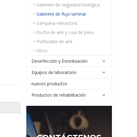
Gabinete de seguridad biológica
Gabinete de flujo laminar
Campana extractora
Ducha de aire y caja de paso
Purificador de aire
Otros
Desinfección y Esterilización
Equipos de laboratorio
nuevos productos
Productos de rehabilitación