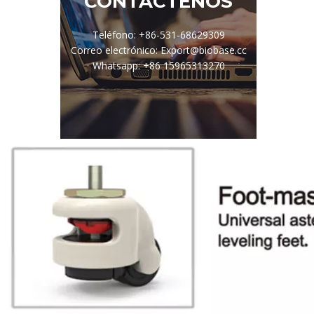
CONTÁCTENOS
Teléfono: +86-531-68629309
Correo electrónico: Export@biobase.cc
Whatsapp: +86 15965313270