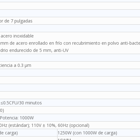
lor de 7 pulgadas
 acero inoxidable
0 mm de acero enrollado en frío con recubrimiento en polvo anti-bacte
idrio endurecido de 5 mm, anti-UV
iencia a 0.3 μm
 ≤0.5CFU/30 minutos
00)
 Potencia: 1000W
Hz (estándar); 110V ± 10%, 60Hz (opcional)
e carga)
1250W (con 1000W de carga)