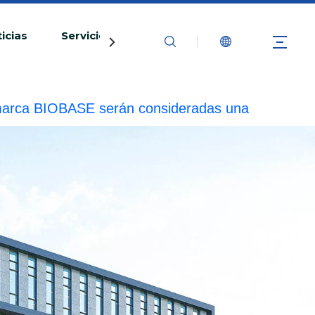
icias
Servicio
Contáctenos
la marca BIOBASE serán consideradas una
ad legal.
20240510