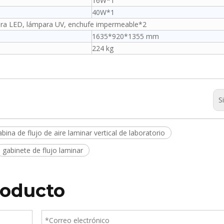
16W*1
40W*1
ara LED, lámpara UV, enchufe impermeable*2
1635*920*1355 mm
224 kg
S
abina de flujo de aire laminar vertical de laboratorio
gabinete de flujo laminar
roducto