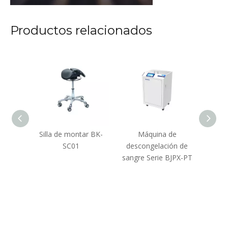
Productos relacionados
cuñas
Silla de montar BK-
Máquina de
Estaci
SC01
descongelación de
detec
sangre Serie BJPX-PT
nuc
r