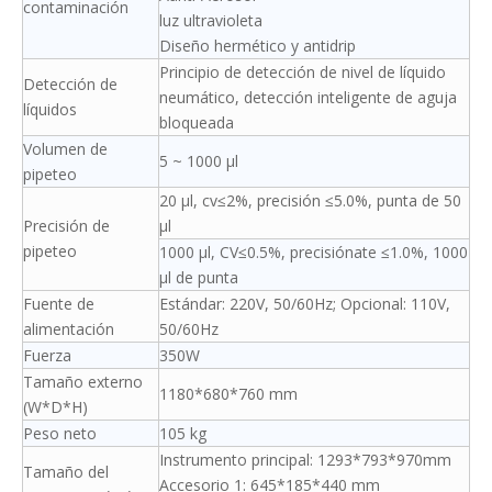
contaminación
luz ultravioleta
Diseño hermético y antidrip
Principio de detección de nivel de líquido
Detección de
neumático, detección inteligente de aguja
líquidos
bloqueada
Volumen de
5 ~ 1000 μl
pipeteo
20 μl, cv≤2%, precisión ≤5.0%, punta de 50
Precisión de
μl
pipeteo
1000 μl, CV≤0.5%, precisiónate ≤1.0%, 1000
μl de punta
Fuente de
Estándar: 220V, 50/60Hz; Opcional: 110V,
alimentación
50/60Hz
Fuerza
350W
Tamaño externo
1180*680*760 mm
(W*D*H)
Peso neto
105 kg
Instrumento principal: 1293*793*970mm
Tamaño del
Accesorio 1: 645*185*440 mm