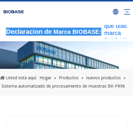
Todas las
actividade
autorizada
que utilicen
marca
Declaracion de
Marca BIOBASE:
BIOBASE
serán
considera
una infrac
ilegal.BI
investigará
Usted está aquí:
Hogar
»
Productos
»
nuevos productos
»
responsabi
Sistema automatizado de procesamiento de muestras BK-PR96
legal.
20240510