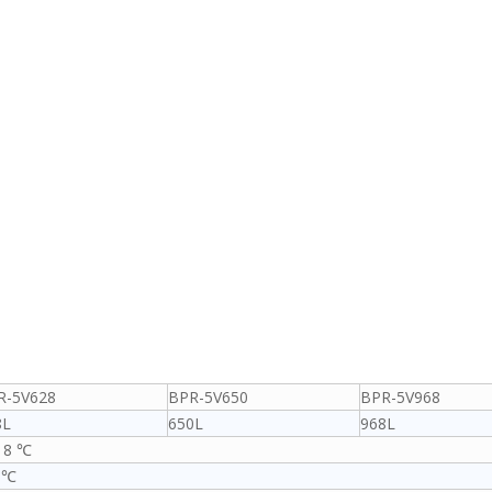
R-5V628
BPR-5V650
BPR-5V968
8L
650L
968L
 8 ℃
1 ℃