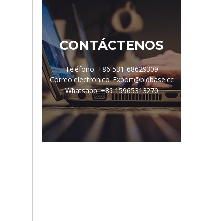
CONTÁCTENOS
Teléfono: +86-531-68629309
Correo electrónico: Export@biobase.cc
Whatsapp: +86 15965313270