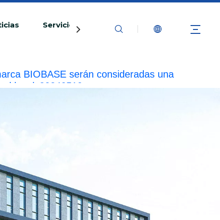
icias
Servicio
Contáctenos
la marca BIOBASE serán consideradas una
ad legal.
20240510