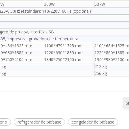
7W
300W
537W
20V, 50Hz (estándar); 110/220V, 60Hz (opcional)
jero de prueba, interfaz USB
85, impresora, grabadora de temperatura
00*454*1325 mm
1100*479*1325 mm
1100*684*1325 
20*630*1885 mm
1220*630*1885 mm
1220*860*1885 
40*750*2100 mm
1340*750*2100 mm
1340*980*2100 
 kg
212 kg
 kg
256 kg
S
orio
refrigerador de biobase
congelador de biobase