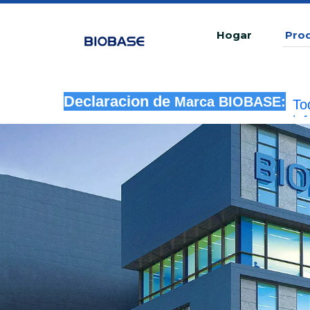
Hogar
Pro
Declaracion de
To
Marca BIOBASE:
in