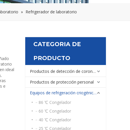
aboratorio
»
Refrigerador de laboratorio
CATEGORIA DE
PRODUCTO
eñado
ratorio
en ideal
Productos de detección de coronavirus
,
ras
Productos de protección personal
s e
Equipos de refrigeración criogénica médica y de laboratorio
﹣86 ℃ Congelador
﹣60 ℃ Congelador
﹣40 ℃ Congelador
﹣25 ℃ Congelador