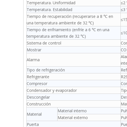
Temperatura. Uniformidad
≤2
Temperatura. Estabilidad
≤3
Tiempo de recuperación (recuperarse a 8 ℃ en
≤1
una temperatura ambiente de 32 ℃)
Tiempo de enfriamiento (enfríe a 6 ℃ en una
≤1
temperatura ambiente de 32 ℃)
Sistema de control
Con
Mostrar
CO
Ala
Alarma
int
Tipo de refrigeración
Ref
Refrigerante
R2
Compresor
Com
Condensador y evaporador
Tip
Descongelar
Des
Construcción
Mat
Material interno
Pul
Material
Material externo
Pul
Puerta
Pue