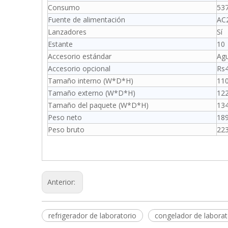
Consumo
53
Fuente de alimentación
AC2
Lanzadores
Sí
Estante
10
Accesorio estándar
Agu
Accesorio opcional
Rs4
Tamaño interno (W*D*H)
11
Tamaño externo (W*D*H)
12
Tamaño del paquete (W*D*H)
13
Peso neto
189
Peso bruto
223
Anterior:
refrigerador de laboratorio
congelador de laborat