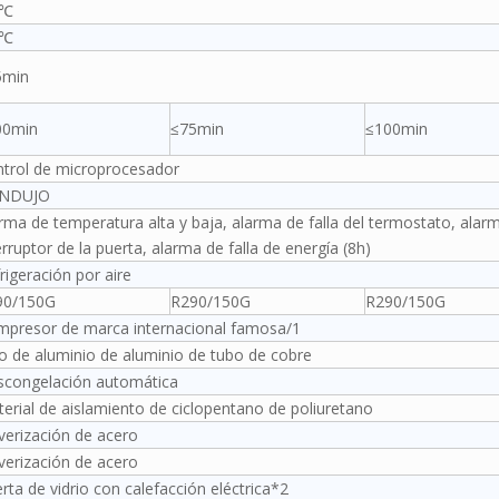
 ℃
 ℃
5min
00min
≤75min
≤100min
trol de microprocesador
NDUJO
rma de temperatura alta y baja, alarma de falla del termostato, alar
erruptor de la puerta, alarma de falla de energía (8h)
rigeración por aire
90/150G
R290/150G
R290/150G
presor de marca internacional famosa/1
o de aluminio de aluminio de tubo de cobre
congelación automática
erial de aislamiento de ciclopentano de poliuretano
verización de acero
verización de acero
rta de vidrio con calefacción eléctrica*2