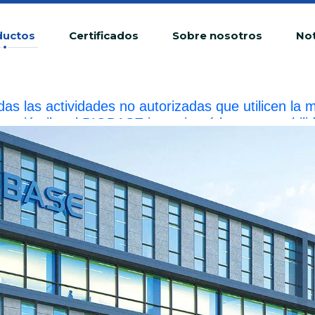
ductos
Certificados
Sobre nosotros
Not
das las actividades no autorizadas que utilicen 
fracción ilegal.BIOBASE investigará la responsabilid