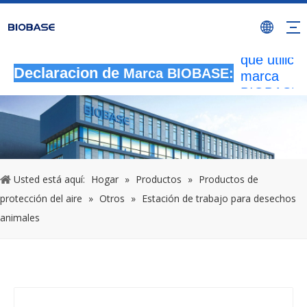
Todas las
actividade
autorizada
que utilicen
marca
Declaracion de
Marca BIOBASE:
BIOBASE
serán
considera
una infrac
ilegal.BI
investigará
Usted está aquí:
Hogar
»
Productos
»
Productos de
responsabi
protección del aire
»
Otros
»
Estación de trabajo para desechos
legal.
20240510
animales