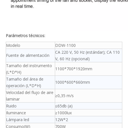
Parámetros técnicos:
Modelo
DDW-1100
CA 220 V, 50 Hz (estándar); CA 110
Fuente de alimentación
V, 60 Hz (opcional)
Tamaño del instrumento
1100*700*1920mm
(L*D*H)
Tamaño del área de
1000*600*660mm
operación (L*D*H)
Velocidad del flujo de aire
≥0,35 m/s
laminar
Ruido
≤65db (a)
Iluminance
≥1000lux
Lámpara led
12W*2
Consumo(W)
700W