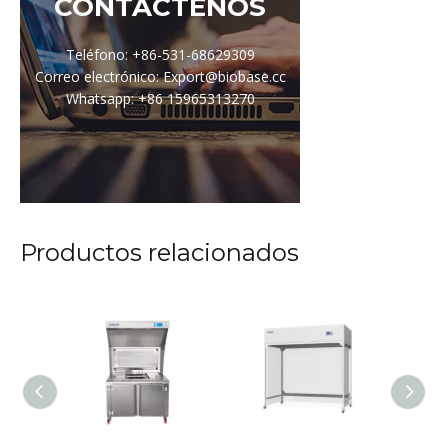
CONTÁCTENOS
Teléfono: +86-531-68629309
Correo electrónico: Export@biobase.cc
Whatsapp: +86 15965313270
Productos relacionados