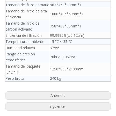
Tamaño del filtro primario
967*453*30mm*1
Tamaño del filtro de alta
1000*485*69mm*1
eficiencia
Tamaño del filtro de
758*408*35mm*1
carbón activado
Eficiencia de filtración
99,9995%(φ0,12μm)
Temperatura ambiente
15 ℃ ~ 35 ℃
Humedad relativa
≤75%
Rango de presión
70kPa~106kPa
atmosférica
Tamaño del paquete
1250*850*2100mm
(L*D*H)
Peso bruto
240 kg
Anterior:
Siguiente: