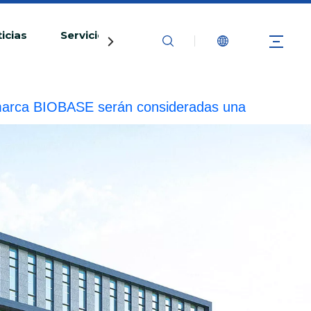
icias
Servicio
Contáctenos
la marca BIOBASE serán consideradas una
ad legal.
20240510