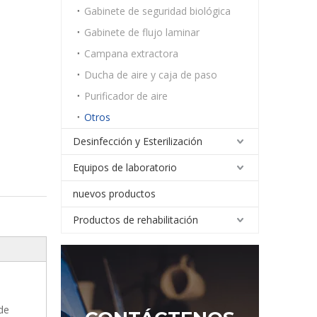
Gabinete de seguridad biológica
Gabinete de flujo laminar
Campana extractora
Ducha de aire y caja de paso
Purificador de aire
Otros
Desinfección y Esterilización
Equipos de laboratorio
nuevos productos
Productos de rehabilitación
de