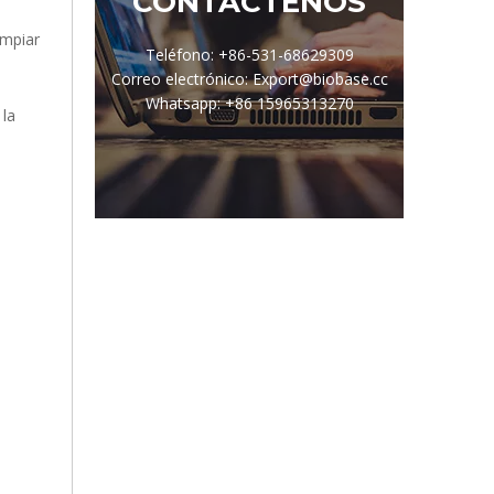
CONTÁCTENOS
impiar
Teléfono: +86-531-68629309
Correo electrónico: Export@biobase.cc
Whatsapp: +86 15965313270
 la