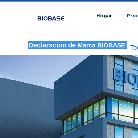
Hogar
Pro
To
Declaracion de
Marca BIOBASE:
in