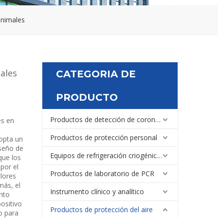
animales
ales
CATEGORIA DE
PRODUCTO
Productos de detección de coronavirus
es en
Productos de protección personal
dopta un
iseño de
Equipos de refrigeración criogénica médica y de laboratorio
que los
por el
Productos de laboratorio de PCR
olores
más, el
Instrumento clínico y analítico
ento
ositivo
Productos de protección del aire
o para