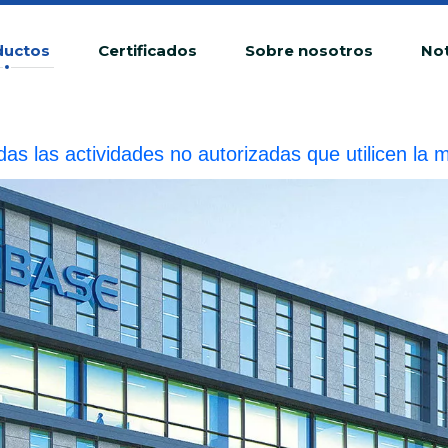
ductos
Certificados
Sobre nosotros
Not
das las actividades no autorizadas que utilicen 
fracción ilegal.BIOBASE investigará la responsabilid