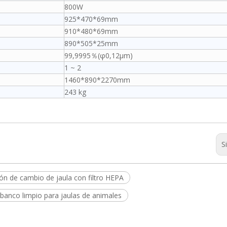
800W
925*470*69mm
910*480*69mm
890*505*25mm
99,9995％(φ0,12μm)
1 ~ 2
1460*890*2270mm
243 kg
S
ón de cambio de jaula con filtro HEPA
banco limpio para jaulas de animales