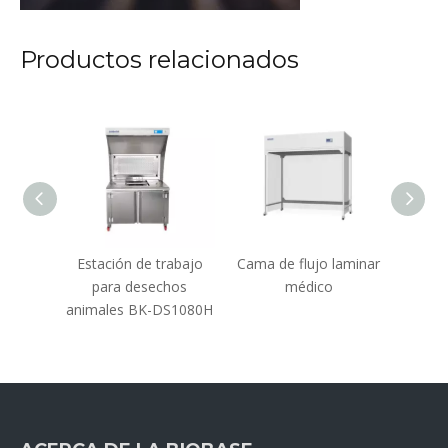
Productos relacionados
tellas
Estación de trabajo
Cama de flujo laminar
Estac
nimales
para desechos
médico
pa
animales BK-DS1080H