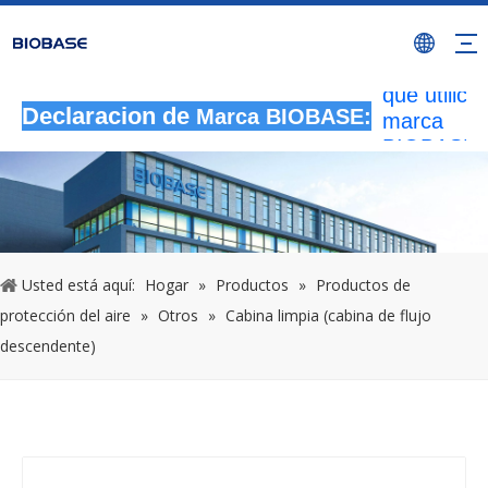
Todas las
actividade
autorizada
que utilicen
marca
Declaracion de
Marca BIOBASE:
BIOBASE
serán
considera
una infrac
ilegal.BI
investigará
Usted está aquí:
Hogar
»
Productos
»
Productos de
responsabi
protección del aire
»
Otros
»
Cabina limpia (cabina de flujo
legal.
20240510
descendente)