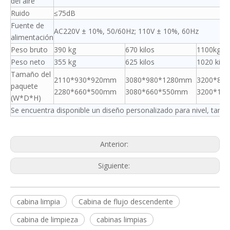
del aire
Ruido
≤75dB
Fuente de
AC220V ± 10%, 50/60Hz; 110V ± 10%, 60Hz
alimentación
Peso bruto
390 kg
670 kilos
1100kg
Peso neto
355 kg
625 kilos
1020 kilos
Tamaño del
2110*930*920mm
3080*980*1280mm
3200*88
paquete
2280*660*500mm
3080*660*550mm
3200*18
(W*D*H)
Se encuentra disponible un diseño personalizado para nivel, tamañ
Anterior:
Siguiente:
cabina limpia
Cabina de flujo descendente
cabina de limpieza
cabinas limpias