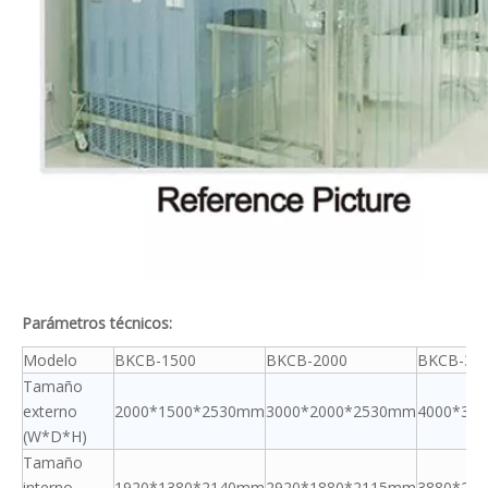
Parámetros técnicos:
Modelo
BKCB-1500
BKCB-2000
BKCB-30
Tamaño
externo
2000*1500*2530mm
3000*2000*2530mm
4000*30
(W*D*H)
Tamaño
interno
1920*1380*2140mm
2920*1880*2115mm
3880*28