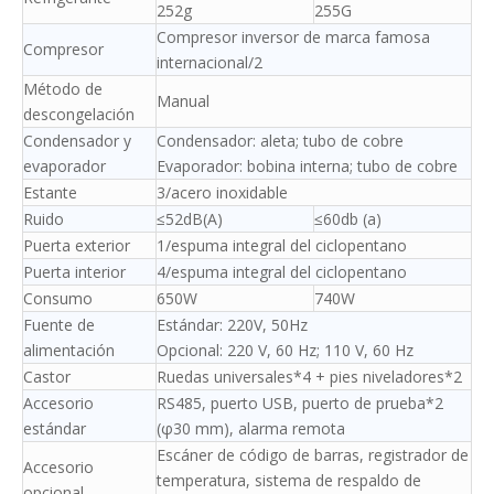
252g
255G
Compresor inversor de marca famosa
Compresor
internacional/2
Método de
Manual
descongelación
Condensador y
Condensador: aleta; tubo de cobre
evaporador
Evaporador: bobina interna; tubo de cobre
Estante
3/acero inoxidable
Ruido
≤52dB(A)
≤60db (a)
Puerta exterior
1/espuma integral del ciclopentano
Puerta interior
4/espuma integral del ciclopentano
Consumo
650W
740W
Fuente de
Estándar: 220V, 50Hz
alimentación
Opcional: 220 V, 60 Hz; 110 V, 60 Hz
Castor
Ruedas universales*4 + pies niveladores*2
Accesorio
RS485, puerto USB, puerto de prueba*2
estándar
(φ30 mm), alarma remota
Escáner de código de barras, registrador de
Accesorio
temperatura, sistema de respaldo de
opcional