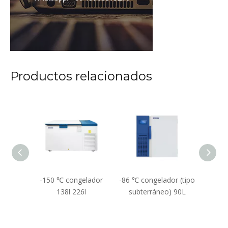
Productos relacionados
ador
-150 ℃ congelador
-86 ℃ congelador (tipo
-86
or)
138l 226l
subterráneo) 90L