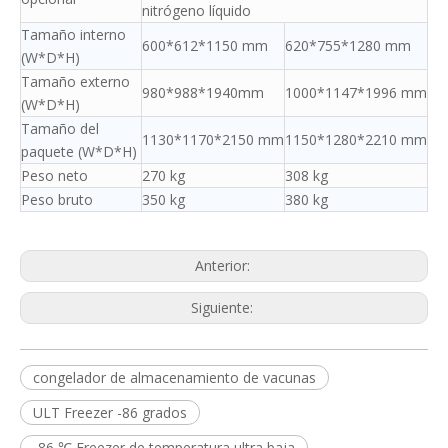
nitrógeno líquido
Tamaño interno
600*612*1150 mm
620*755*1280 mm
(W*D*H)
Tamaño externo
980*988*1940mm
1000*1147*1996 mm
(W*D*H)
Tamaño del
1130*1170*2150 mm
1150*1280*2210 mm
paquete (W*D*H)
Peso neto
270 kg
308 kg
Peso bruto
350 kg
380 kg
Anterior:
Siguiente:
congelador de almacenamiento de vacunas
ULT Freezer -86 grados
-86 ℃ Freezer de temperatura ultra baja