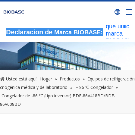
Todas las
actividade
autorizada
que utilicen
marca
Declaracion de
Marca BIOBASE:
BIOBASE
serán
considera
una infrac
ilegal.BI
investigará
Usted está aquí:
Hogar
»
Productos
»
Equipos de refrigeración
responsabi
criogénica médica y de laboratorio
»
﹣86 ℃ Congelador
»
legal.
20240510
Congelador de -86 ℃ (tipo inversor) BDF-86V418BD/BDF-
86V608BD