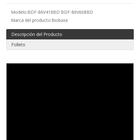
Modelo:
BDF-86V418BD BDF-86V608BD
Marca del producto:
Biobase
Descripción del Producto
Folleto