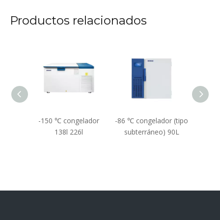
Productos relacionados
ador
-150 ℃ congelador
-86 ℃ congelador (tipo
Conge
or)
138l 226l
subterráneo) 90L
(tipo
86