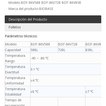
Modelo:
BDF-86V588 BDF-86V728 BDF-86V838
Marca del producto:
BIOBASE
Descripción del Producto
Folletos
Parámetros técnicos:
Modelo
BDF-86V588
BDF-86V728
BDF-86V838
Capacidad
588L
728L
838L
Temperatura.
-40 ~ -86 ℃
Rango
Temperatura.
0.1 ℃
Exactitud
Temperatura.
≤4 ℃
Uniformidad
Temperatura.
≤6 ℃
≤7 ℃
Estabilidad
Tiempo de
recuperación