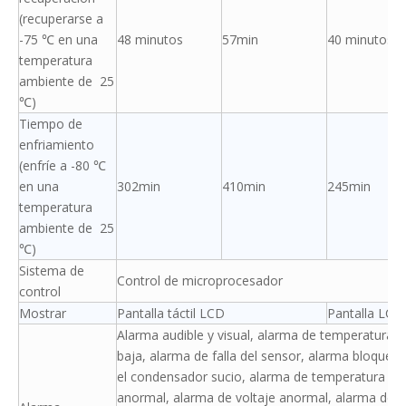
(recuperarse a
-75 ℃ en una
48 minutos
57min
40 minutos
temperatura
ambiente de 25
℃)
Tiempo de
enfriamiento
(enfríe a -80 ℃
en una
302min
410min
245min
temperatura
ambiente de 25
℃)
Sistema de
Control de microprocesador
control
Mostrar
Pantalla táctil LCD
Pantalla LCD
Alarma audible y visual, alarma de temperatura al
baja, alarma de falla del sensor, alarma bloquea
el condensador sucio, alarma de temperatura de 
anormal, alarma de voltaje anormal, alarma de