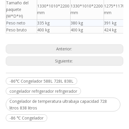
Tamaño del
1330*1010*2200
1330*1010*2200
1275*1170*
paquete
mm
mm
mm
(W*D*H)
Peso neto
335 kg
380 kg
391 kg
Peso bruto
400 kg
400 kg
424 kg
Anterior:
Siguiente:
-86℃ Congelador 588L 728L 838L
congelador refrigerador refrigerador
Congelador de temperatura ultrabaja capacidad 728
litros 838 litros
-86 ℃ Congelador