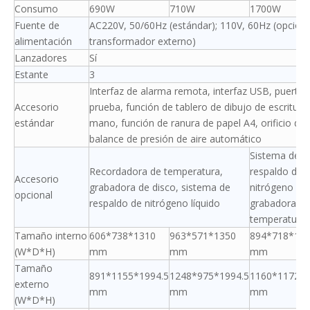
Consumo
690W
710W
1700W
Fuente de
AC220V, 50/60Hz (estándar); 110V, 60Hz (opciona
alimentación
transformador externo)
Lanzadores
Sí
Estante
3
Interfaz de alarma remota, interfaz USB, puerto 
Accesorio
prueba, función de tablero de dibujo de escritura
estándar
mano, función de ranura de papel A4, orificio de
balance de presión de aire automático
Sistema de
Recordadora de temperatura,
respaldo de
Accesorio
grabadora de disco, sistema de
nitrógeno líq
opcional
respaldo de nitrógeno líquido
grabadora de
temperatura
Tamaño interno
606*738*1310
963*571*1350
894*718*13
(W*D*H)
mm
mm
mm
Tamaño
891*1155*1994.5
1248*975*1994.5
1160*1172*1
externo
mm
mm
mm
(W*D*H)