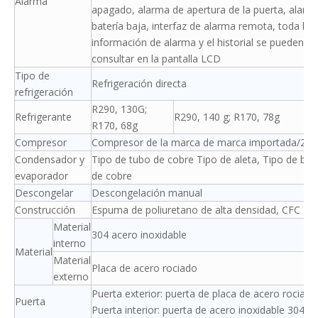
Alarma
apagado, alarma de apertura de la puerta, alarm
batería baja, interfaz de alarma remota, toda la
información de alarma y el historial se pueden
consultar en la pantalla LCD
Tipo de
Refrigeración directa
refrigeración
R290, 130G;
Refrigerante
R290, 140 g; R170, 78g
R170, 68g
Compresor
Compresor de la marca de marca importada/2
Condensador y
Tipo de tubo de cobre Tipo de aleta, Tipo de bob
evaporador
de cobre
Descongelar
Descongelación manual
Construcción
Espuma de poliuretano de alta densidad, CFC gra
Material
304 acero inoxidable
interno
Material
Material
Placa de acero rociado
externo
Puerta exterior: puerta de placa de acero rociad
Puerta
Puerta interior: puerta de acero inoxidable 304*2