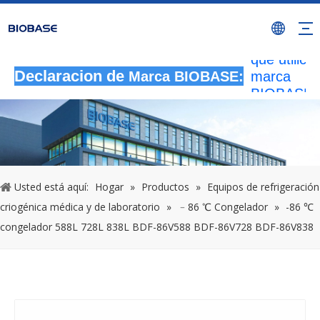
Todas las
actividade
autorizada
que utilicen
marca
Declaracion de
Marca BIOBASE:
BIOBASE
serán
considera
una infrac
ilegal.BI
investigará
Usted está aquí:
Hogar
»
Productos
»
Equipos de refrigeración
responsabi
criogénica médica y de laboratorio
»
﹣86 ℃ Congelador
»
-86 ℃
legal.
20240510
congelador 588L 728L 838L BDF-86V588 BDF-86V728 BDF-86V838