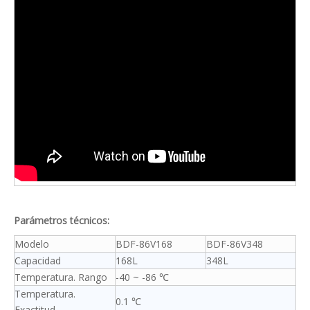
Parámetros técnicos:
Modelo
BDF-86V168
BDF-86V348
Capacidad
168L
348L
Temperatura. Rango
-40 ~ -86 ℃
Temperatura.
0.1 ℃
Exactitud