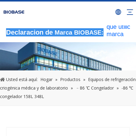
Todas las
actividade
autorizada
que utilicen
Declaracion de
marca
Marca BIOBASE:
BIOBASE
serán
considera
una infrac
ilegal.BI
investigará
Usted está aquí:
Hogar
»
Productos
»
Equipos de refrigeración
responsabi
criogénica médica y de laboratorio
»
﹣86 ℃ Congelador
»
-86 ℃
legal.
congelador 158L 348L
20240510