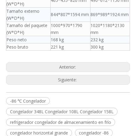
465*455*820 mm
490*612*1150 mm
(W*D*H)
Tamaño externo
844*807*1594 mm
869*989*1924 mm
(W*D*H)
Tamaño del paquete
1000*970*1790
1020*1180*2130
(W*D*H)
mm
mm
Peso neto
168 kg
232 kg
Peso bruto
221 kg
300 kg
Anterior:
Siguiente:
-86 ℃ Congelador
Congelador 348L Congelador 108L Congelador 158L
refrigerador congelador de almacenamiento en frío
congelador horizontal grande
congelador -86