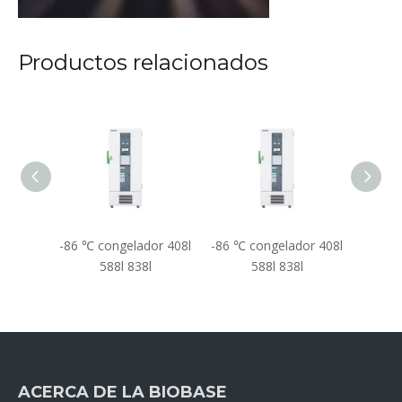
Productos relacionados
or 408l
-86 ℃ congelador 408l
-86 ℃ congelador 408l
-86 ℃ 
588l 838l
588l 838l
ACERCA DE LA BIOBASE