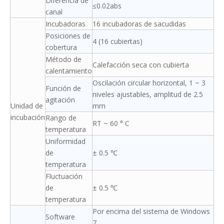
Diferencia de
≤0.02abs
canal
Incubadoras
16 incubadoras de sacudidas
Posiciones de
4 (16 cubiertas)
cobertura
Método de
Calefacción seca con cubierta
calentamiento
Oscilación circular horizontal, 1 ~ 3
Función de
niveles ajustables, amplitud de 2.5
agitación
Unidad de
mm
incubación
Rango de
RT ~ 60 ° C
temperatura
Uniformidad
de
± 0.5 ℃
temperatura
Fluctuación
de
± 0.5 ℃
temperatura
Por encima del sistema de Windows
Software
7