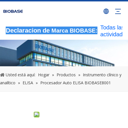
Todas las
Declaracion de
Marca BIOBASE:
actividade
autorizada
que utilicen
marca
BIOBASE
serán
Usted está aquí:
Hogar
»
Productos
»
Instrumento clínico y
considera
una infrac
analítico
»
ELISA
»
Procesador Auto ELISA BIOBASE8001
ilegal.BI
investigará
responsabi
legal.
Compartir con:
20240510