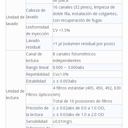
de placa
16 canales (32 pines), limpieza de
Cabeza de
doble fila, instalación de colgantes,
lavado
Unidad de
con recuperación de fugas
lavado
Uniformidad
CV <1.5%
de inyección
Lavado
<1 μl (volumen residual por pozo)
residual
Canal de
8 canales fotométricos
lectura
independientes
Rango lineal
0.000 ~ 3.000abs
Repetibilidad
Cv≤1.0%
Estabilidad
≤ ± 0.003abs
4 filtros estándar (405, 450, 492, 630
Unidad de
Filtros ópticos
nm)
lectura
Total de 10 posiciones de filtros
Precisión de
≤ ± 0.02abs de 0.0 a 1.0 OD,
la lectura
≤ ± 0.03abs de 1.0 a 2.0 OD
Sensibilidad
≥0.01mg/L