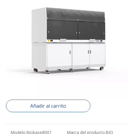
Procesador Auto ELISA BIOBASE8001
Introducción:
El procesador Auto ELISA BIOBASE8001 es un equipo de
detección totalmente automático que integra la adición de
muestras, incubación, agitación, lavado y lectura. Se utiliza
ampliamente en laboratorios de hospitales, centros de
prevención y control de enfermedades, centros de sangre y
bancos de sangre, inspección de animales y plantas e
instituciones de cuarentena, instituciones de investigación
científica, laboratorios universitarios y otros lugares.
Cantidad:
Preguntar
Añadir al carrito
Modelo:
Biobase8001
Marca del producto:
BIO