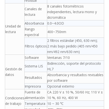
residual
8 canales fotométricos
Canales de
independientes, lectura mono y
lectura
dicromática
Absorbancia
0.0~4.0OD
Unidad de
Rango
lectura
400~750nm
espectral
2 filtros estándar (450, 630 nm);
Filtros ópticos
2 más bajo pedido (405 nm/450
nm/492 nm/630 nm)
Software
Ventanas 7/10
Bidirección, soporte del protocolo
Sistema LIS
Gestión de
HL7
datos
Absorbancia y resultados revisables
Resultados
por software
Impresora
Opcional externo
Fuente de
CA 220 V ± 10 %, 50/60 Hz; 110 V ±
alimentación
10 %, 60 Hz, 400 W
Condiciones
de trabajo
Temperatura
10 ~ 30 ℃