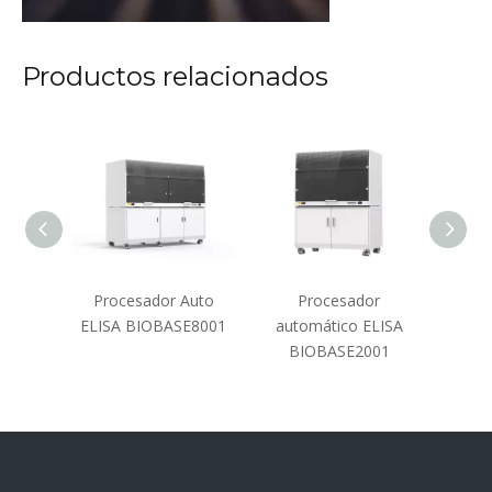
Productos relacionados
oplacas
Procesador Auto
Procesador
P
L10E
ELISA BIOBASE8001
automático ELISA
aut
BIOBASE2001
B