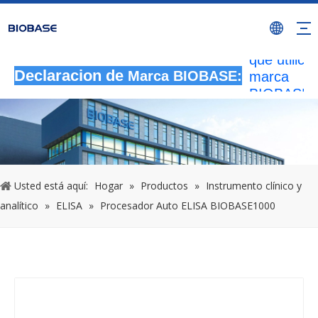
Todas las
actividade
autorizada
que utilicen
marca
Declaracion de
Marca BIOBASE:
BIOBASE
serán
considera
una infrac
ilegal.BI
investigará
Usted está aquí:
Hogar
»
Productos
»
Instrumento clínico y
responsabi
legal.
analítico
»
ELISA
»
Procesador Auto ELISA BIOBASE1000
20240510