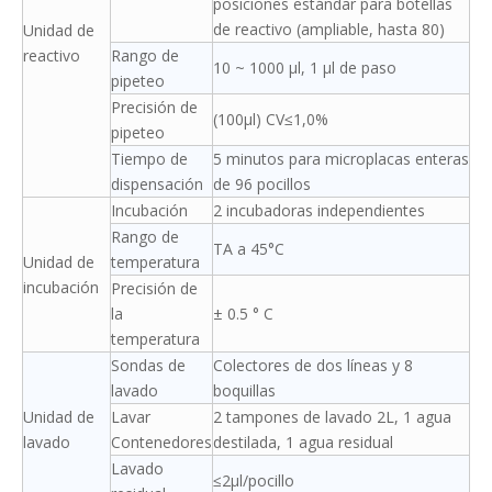
posiciones estándar para botellas
de reactivo (ampliable, hasta 80)
Unidad de
reactivo
Rango de
10 ~ 1000 μl, 1 μl de paso
pipeteo
Precisión de
(100μl) CV≤1,0%
pipeteo
Tiempo de
5 minutos para microplacas enteras
dispensación
de 96 pocillos
Incubación
2 incubadoras independientes
Rango de
TA a 45°C
Unidad de
temperatura
incubación
Precisión de
la
± 0.5 ° C
temperatura
Sondas de
Colectores de dos líneas y 8
lavado
boquillas
Unidad de
Lavar
2 tampones de lavado 2L, 1 agua
lavado
Contenedores
destilada, 1 agua residual
Lavado
≤2μl/pocillo