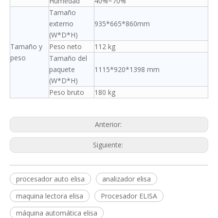
Humedad
40%~70%
Tamaño
externo
935*665*860mm
(W*D*H)
Tamaño y
Peso neto
112 kg
peso
Tamaño del
paquete
1115*920*1398 mm
(W*D*H)
Peso bruto
180 kg
Anterior:
Siguiente:
procesador auto elisa
analizador elisa
maquina lectora elisa
Procesador ELISA
máquina automática elisa