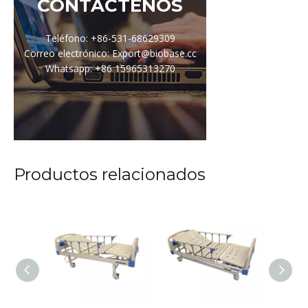
CONTÁCTENOS
Teléfono: +86-531-68629309
Correo electrónico: Export@biobase.cc
Whatsapp: +86 15965313270
Productos relacionados