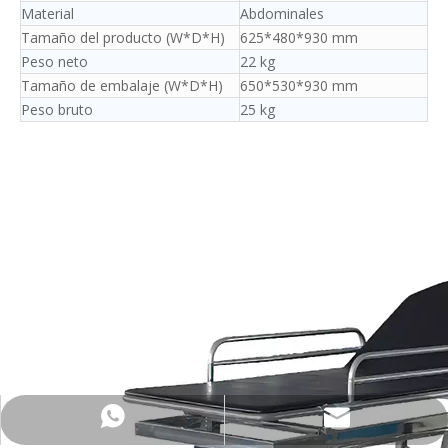
Material
Abdominales
Tamaño del producto (W*D*H)
625*480*930 mm
Peso neto
22 kg
Tamaño de embalaje (W*D*H)
650*530*930 mm
Peso bruto
25 kg
Export@biobase.cc
+8615965313270