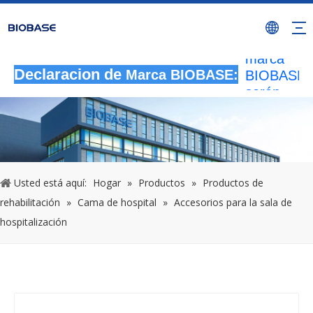
autorizada
que utilicen
marca
BIOBASE
Declaracion de
Marca BIOBASE:
serán
considera
una infrac
ilegal.BI
investigará
responsabi
legal.
Usted está aquí:
Hogar
»
Productos
»
Productos de
20240510
rehabilitación
»
Cama de hospital
»
Accesorios para la sala de
hospitalización