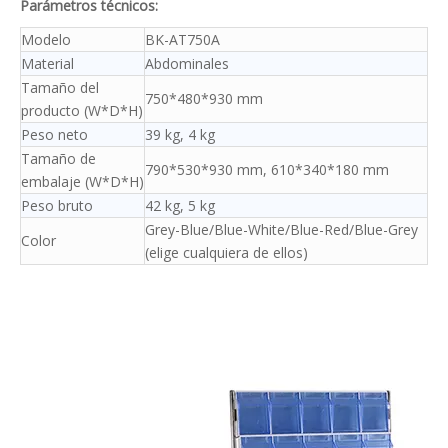
Parámetros técnicos:
Modelo
BK-AT750A
Material
Abdominales
Tamaño del
750*480*930 mm
producto (W*D*H)
Peso neto
39 kg, 4 kg
Tamaño de
790*530*930 mm, 610*340*180 mm
embalaje (W*D*H)
Peso bruto
42 kg, 5 kg
Grey-Blue/Blue-White/Blue-Red/Blue-Grey
Color
(elige cualquiera de ellos)