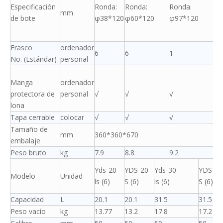
Especificación
Ronda:
Ronda:
Ronda:
mm
de bote
φ38*120
φ60*120
φ97*120
Frasco
ordenador
6
6
1
No. (Estándar)
personal
Manga
ordenador
protectora de
personal
√
√
√
lona
Tapa cerrable
colocar
√
√
√
Tamaño de
mm
360*360*670
embalaje
Peso bruto
kg
7.9
8.8
9.2
Yds-20
YDS-20
Yds-30
YDS-30
Modelo
Unidad
ls (6)
S (6)
ls (6)
S (6)
Capacidad
L
20.1
20.1
31.5
31.5
Peso vacío
kg
13.77
13.2
17.8
17.2