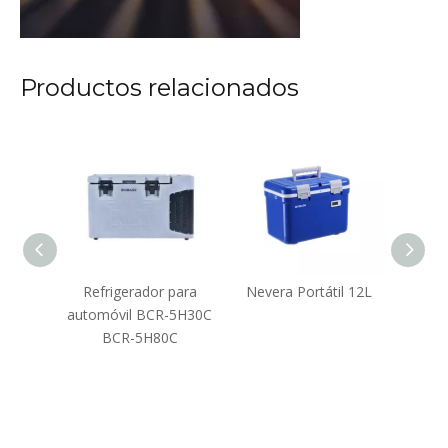
Productos relacionados
 de
Refrigerador para
Nevera Portátil 12L
ido de
automóvil BCR-5H30C
ref
ento
BCR-5H80C