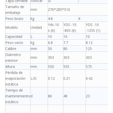
Tapa cerrable
colocar
Sí
-
Tamaño de
mm
270*285*510
embalaje
Peso bruto
kg
4.8
4
Yds-10
YDS -10
YDS -10
Modelo
Unidad
s (6)
-80S (6)
-125S (1)
Capacidad
L
10
10
10
Peso vacío
kg
6.8
7.7
8.12
Calibre
mm
50
80
125
Diámetro
mm
303
303
303
exterior
Altura
mm
550
555
575
Pérdida de
evaporación
L/D
0.12
0.21
0.42
estática
Tiempo de
mantenimiento
d
86
48
23
estático