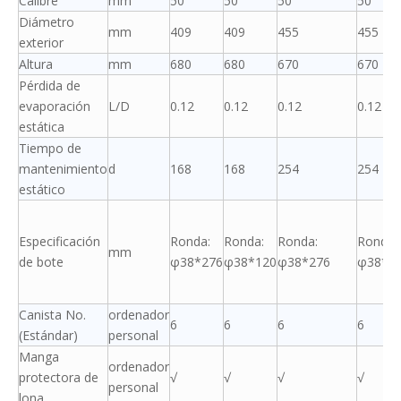
Calibre
mm
50
50
50
50
Diámetro
mm
409
409
455
455
exterior
Altura
mm
680
680
670
670
Pérdida de
evaporación
L/D
0.12
0.12
0.12
0.12
estática
Tiempo de
mantenimiento
d
168
168
254
254
estático
Especificación
Ronda:
Ronda:
Ronda:
Ronda:
mm
de bote
φ38*276
φ38*120
φ38*276
φ38*1
Canista No.
ordenador
6
6
6
6
(Estándar)
personal
Manga
ordenador
protectora de
√
√
√
√
personal
lona