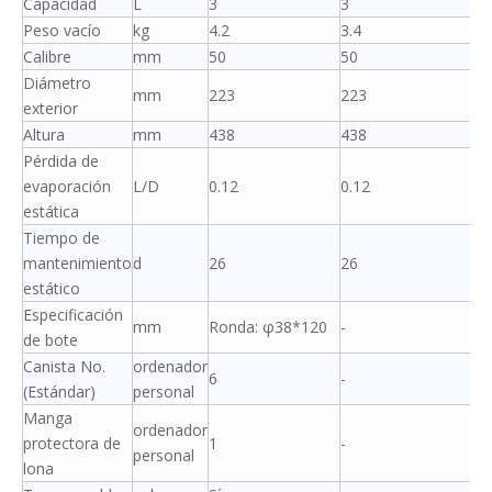
Capacidad
L
3
3
Peso vacío
kg
4.2
3.4
Calibre
mm
50
50
Diámetro
mm
223
223
exterior
Altura
mm
438
438
Pérdida de
evaporación
L/D
0.12
0.12
estática
Tiempo de
mantenimiento
d
26
26
estático
Especificación
mm
Ronda: φ38*120
-
de bote
Canista No.
ordenador
6
-
(Estándar)
personal
Manga
ordenador
protectora de
1
-
personal
lona