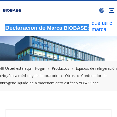
Todas las
actividade
autorizada
que utilicen
marca
Declaracion de
Marca BIOBASE:
BIOBASE
serán
considera
una infrac
ilegal.BI
investigará
Usted está aquí:
Hogar
»
Productos
»
Equipos de refrigeración
responsabi
criogénica médica y de laboratorio
»
Otros
»
Contenedor de
legal.
nitrógeno líquido de almacenamiento estático YDS-3 Serie
20240510