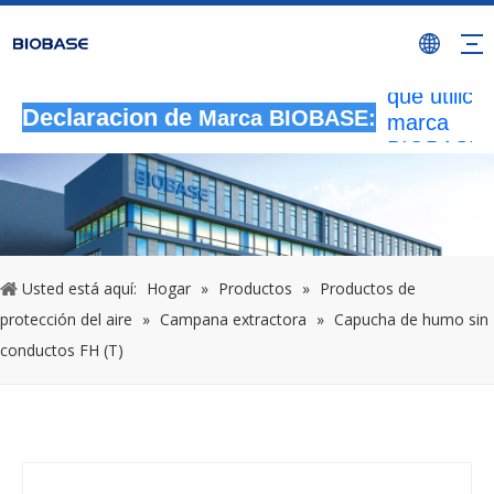
Todas las
actividade
autorizada
que utilicen
marca
Declaracion de
Marca BIOBASE:
BIOBASE
serán
considera
una infrac
ilegal.BI
investigará
Usted está aquí:
Hogar
»
Productos
»
Productos de
responsabi
protección del aire
»
Campana extractora
»
Capucha de humo sin
legal.
20240510
conductos FH (T)