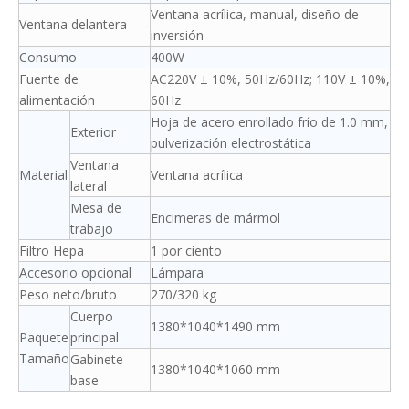
Ventana acrílica, manual, diseño de
Ventana delantera
inversión
Consumo
400W
Fuente de
AC220V ± 10%, 50Hz/60Hz; 110V ± 10%,
alimentación
60Hz
Hoja de acero enrollado frío de 1.0 mm,
Exterior
pulverización electrostática
Ventana
Material
Ventana acrílica
lateral
Mesa de
Encimeras de mármol
trabajo
Filtro Hepa
1 por ciento
Accesorio opcional
Lámpara
Peso neto/bruto
270/320 kg
Cuerpo
1380*1040*1490 mm
Paquete
principal
Tamaño
Gabinete
1380*1040*1060 mm
base