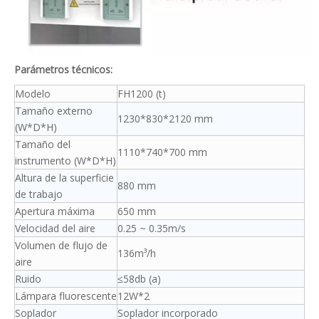
Parámetros técnicos:
Modelo
FH1200 (t)
Tamaño externo
1230*830*2120 mm
(W*D*H)
Tamaño del
1110*740*700 mm
instrumento (W*D*H)
Altura de la superficie
880 mm
de trabajo
Apertura máxima
650 mm
Velocidad del aire
0.25 ~ 0.35m/s
Volumen de flujo de
136m³/h
aire
Ruido
≤58db (a)
Lámpara fluorescente
12W*2
Soplador
Soplador incorporado