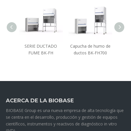
mo de
SERIE DUCTADO
Capucha de humo de
Camp
1200E
FUME BK-FH
ductos BK-FH700
sin 
0E
ACERCA DE LA BIOBASE
BIOBASE Group es una nueva empresa de alta tecnología que
se centra en el desarrollo, producción y gestión de equipos
científicos, instrumentos y reactivos de diagnóstico in vitro
(IVD).