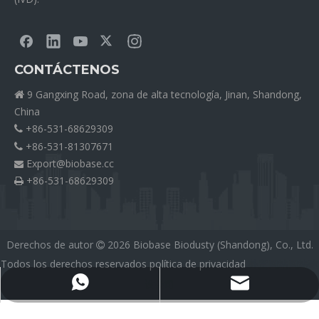
CONTÁCTENOS
9 Gangxing Road, zona de alta tecnología, Jinan, Shandong,

China
+86-531-68629309

+86-531-81307671

Export@biobase.cc

+86-531-68629309

Derechos de autor
2026
Biobase Biodusty (Shandong), Co., Ltd.

Todos los derechos reservados
política de privacidad
外贸网站网站建
设公司
Export@biobase.cc
+8615965313270
Medical Silicone Tubing