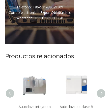
Teléfono: +86-531-68629309
Correo electrónico: Export@biobase.cc
Whatsapp: +86 15965313270
Productos relacionados
cal 50L
Autoclave integrado
Autoclave de clase B