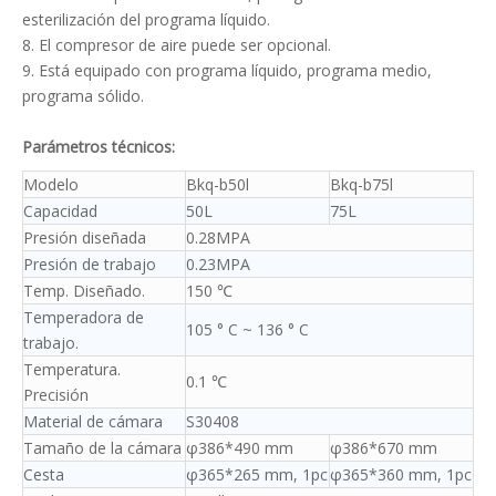
esterilización del programa líquido.
8. El compresor de aire puede ser opcional.
9. Está equipado con programa líquido, programa medio,
programa sólido.
Parámetros técnicos:
Modelo
Bkq-b50l
Bkq-b75l
Capacidad
50L
75L
Presión diseñada
0.28MPA
Presión de trabajo
0.23MPA
Temp. Diseñado.
150 ℃
Temperadora de
105 ° C ~ 136 ° C
trabajo.
Temperatura.
0.1 ℃
Precisión
Material de cámara
S30408
Tamaño de la cámara
φ386*490 mm
φ386*670 mm
Cesta
φ365*265 mm, 1pc
φ365*360 mm, 1pc