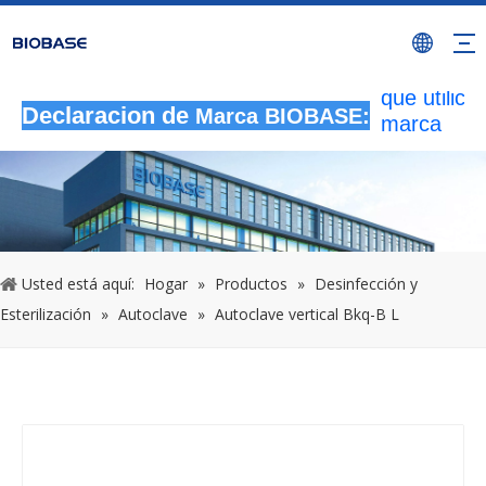
Todas las
actividade
autorizada
que utilicen
Declaracion de
Marca BIOBASE:
marca
BIOBASE
serán
considera
una infrac
ilegal.BI
investigará
Usted está aquí:
Hogar
»
Productos
»
Desinfección y
responsabi
Esterilización
»
Autoclave
»
Autoclave vertical Bkq-B L
legal.
20240510