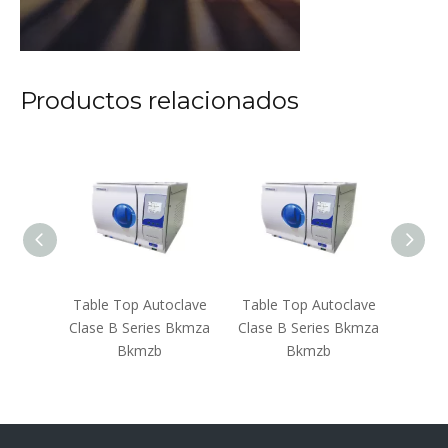
Productos relacionados
oclave
Table Top Autoclave
Table Top Autoclave
Table
 Bkmza
Clase B Series Bkmza
Clase B Series Bkmza
Clase
Bkmzb
Bkmzb