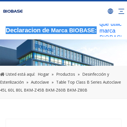
Todas las
actividade
autorizada
que utilicen
marca
Declaracion de
Marca BIOBASE:
BIOBASE
serán
considera
una infrac
ilegal.BI
investigará
Usted está aquí:
Hogar
»
Productos
»
Desinfección y
responsabi
legal.
Esterilización
»
Autoclave
»
Table Top Class B Series Autoclave
20240510
45L 60L 80L BKM-Z45B BKM-Z60B BKM-Z80B