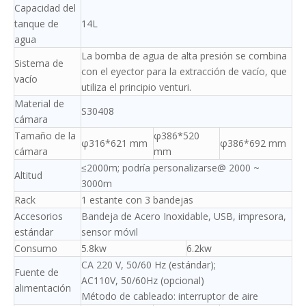
Capacidad del
tanque de
14L
agua
La bomba de agua de alta presión se combina
Sistema de
con el eyector para la extracción de vacío, que
vacío
utiliza el principio venturi.
Material de
S30408
cámara
Tamaño de la
φ386*520
φ316*621 mm
φ386*692 mm
cámara
mm
≤2000m; podría personalizarse@ 2000 ~
Altitud
3000m
Rack
1 estante con 3 bandejas
Accesorios
Bandeja de Acero Inoxidable, USB, impresora,
estándar
sensor móvil
Consumo
5.8kw
6.2kw
CA 220 V, 50/60 Hz (estándar);
Fuente de
AC110V, 50/60Hz (opcional)
alimentación
Método de cableado: interruptor de aire