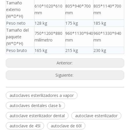
Tamaño
610*1020*610
805*940*700
805*1140*700
externo
mm
mm
mm
(W*D*H)
Peso neto
128 kg
175 kg
185 kg
Tamaño del
750*1200*880
960*1130*940
960*1330*940
paquete
milímetro
mm
mm
(W*D*H)
Peso bruto
165 kg
215 kg
230 kg
Anterior:
Siguiente:
autoclaves esterilizadores a vapor
autoclaves dentales clase b
autoclave esterilizador dental
autoclave esterilizador
autoclave de 45l
autoclave de 60l