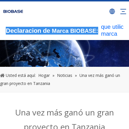
Todas las
actividade
autorizada
que utilicen
Declaracion de
Marca BIOBASE:
marca
BIOBASE
serán
considera
una infrac
ilegal.BI
investigará
Usted está aquí:
Hogar
»
Noticias
»
Una vez más ganó un
responsabi
gran proyecto en Tanzania
legal.
20240510
Una vez más ganó un gran
proyecto en Tanzania