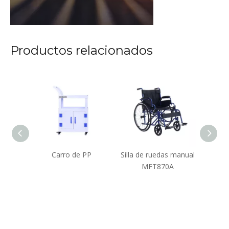
Productos relacionados
scopio
Carro de PP
Silla de ruedas manual
Sill
nal
MFT870A
r