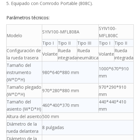
5. Equipado con Comrodo Portable (808C).
Parámetros técnicos:
SYIV100-
SYIV100-MFL808A
Modelo
MFL808C
Tipo I
Tipo II
Tipo III
Tipo I
Tipo II
Configuración de
Rueda
Rueda
Rueda
Volante
Volante
la rueda trasera
integrada
neumática
integrada
Tamaño del
1000*670*910
instrumento
980*640*880 mm
mm
(W*D*H)
Tamaño plegado
970*290*910
970*280*880 mm
(W*D*H)
mm
Tamaño del
440*440*410
460*400*370 mm
asiento (W*D*H)
mm
Altura del asiento
500 mm
Diámetro de la
8 pulgadas
rueda delantera
Diámetro de la