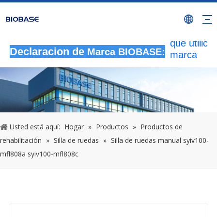
Todas las
actividade
autorizada
que utilicen
Declaracion de
marca
Marca BIOBASE:
BIOBASE
serán
considera
una infrac
ilegal.BI
investigará
Usted está aquí:
Hogar
»
Productos
»
Productos de
responsabi
rehabilitación
»
Silla de ruedas
»
Silla de ruedas manual syiv100-
legal.
mfl808a syiv100-mfl808c
20240510