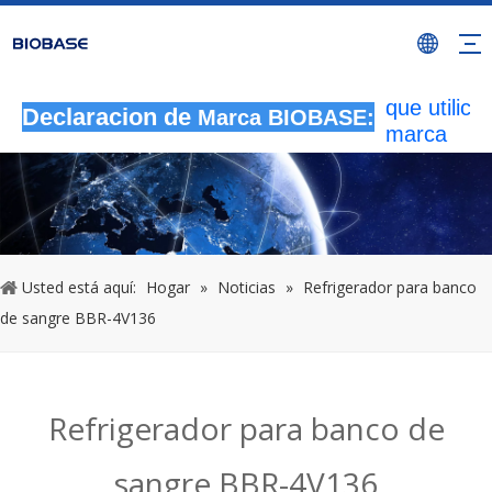
Todas las
actividade
autorizada
que utilicen
Declaracion de
Marca BIOBASE:
marca
BIOBASE
serán
considera
una infrac
ilegal.BI
investigará
Usted está aquí:
Hogar
»
Noticias
»
Refrigerador para banco
responsabi
de sangre BBR-4V136
legal.
20240510
Refrigerador para banco de
sangre BBR-4V136