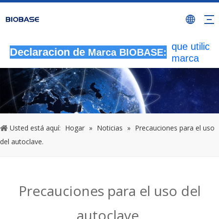
Todas las
actividade
autorizada
que utilicen
Declaracion de
Marca BIOBASE:
marca
BIOBASE
serán
considera
una infrac
ilegal.BI
investigará
Usted está aquí:
Hogar
»
Noticias
»
Precauciones para el uso
responsabi
del autoclave.
legal.
20240510
Precauciones para el uso del
autoclave.