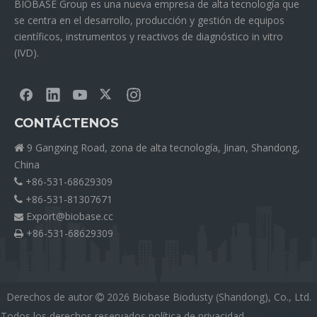
BIOBASE Group es una nueva empresa de alta tecnología que
se centra en el desarrollo, producción y gestión de equipos
científicos, instrumentos y reactivos de diagnóstico in vitro
(IVD).
CONTÁCTENOS
9 Gangxing Road, zona de alta tecnología, Jinan, Shandong,

China
+86-531-68629309

+86-531-81307671

Export@biobase.cc

+86-531-68629309

Derechos de autor
2026
Biobase Biodusty (Shandong), Co., Ltd.

Todos los derechos reservados
política de privacidad
外贸网站网站建