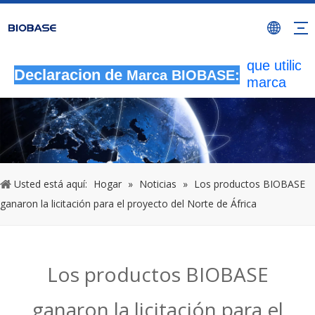
Todas las
actividade
autorizada
que utilicen
Declaracion de
Marca BIOBASE:
marca
BIOBASE
serán
considera
una infrac
ilegal.BI
investigará
Usted está aquí:
Hogar
»
Noticias
»
Los productos BIOBASE
responsabi
ganaron la licitación para el proyecto del Norte de África
legal.
20240510
Los productos BIOBASE
ganaron la licitación para el