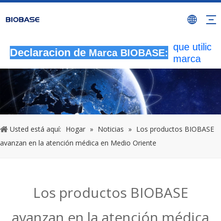
Todas las
actividade
autorizada
que utilicen
Declaracion de
Marca BIOBASE:
marca
BIOBASE
serán
considera
una infrac
ilegal.BI
investigará
Usted está aquí:
Hogar
»
Noticias
»
Los productos BIOBASE
responsabi
avanzan en la atención médica en Medio Oriente
legal.
20240510
Los productos BIOBASE
avanzan en la atención médica