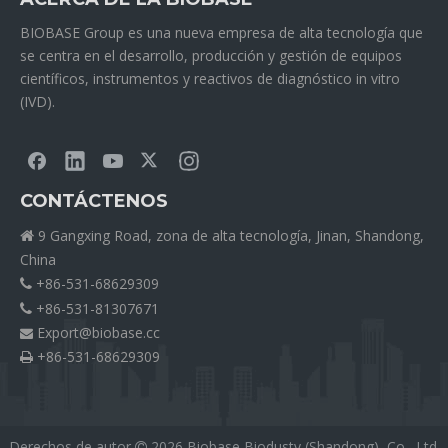
BIOBASE Group es una nueva empresa de alta tecnología que
se centra en el desarrollo, producción y gestión de equipos
científicos, instrumentos y reactivos de diagnóstico in vitro
(IVD).
CONTÁCTENOS
9 Gangxing Road, zona de alta tecnología, Jinan, Shandong,

China
+86-531-68629309

+86-531-81307671

Export@biobase.cc

+86-531-68629309

Derechos de autor
2026
Biobase Biodusty (Shandong), Co., Ltd.
