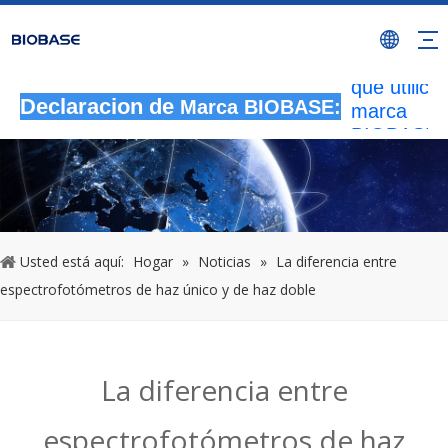
Todas las
actividade
autorizada
que utilicen
marca
Declaracion de
Marca BIOBASE:
BIOBASE
serán
considera
una infrac
ilegal.BI
investigará
Usted está aquí:
Hogar
»
Noticias
»
La diferencia entre
responsabi
espectrofotómetros de haz único y de haz doble
legal.
20240510
La diferencia entre
espectrofotómetros de haz