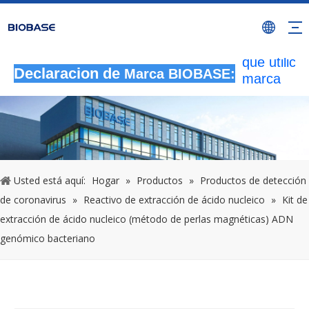
Todas las
actividade
autorizada
que utilicen
Declaracion de
Marca BIOBASE:
marca
BIOBASE
serán
considera
una infrac
ilegal.BI
investigará
Usted está aquí:
Hogar
»
Productos
»
Productos de detección
responsabi
de coronavirus
»
Reactivo de extracción de ácido nucleico
»
Kit de
legal.
extracción de ácido nucleico (método de perlas magnéticas) ADN
20240510
genómico bacteriano