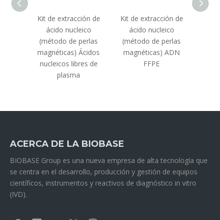
ión de
Kit de extracción de
Kit de extracción de
Kit d
ico
ácido nucleico
ácido nucleico
ác
olumna
(método de perlas
(método de perlas
(mét
ción)
magnéticas) Ácidos
magnéticas) ADN
mag
nucleicos libres de
FFPE
plasma
ACERCA DE LA BIOBASE
BIOBASE Group es una nueva empresa de alta tecnología que
se centra en el desarrollo, producción y gestión de equipos
científicos, instrumentos y reactivos de diagnóstico in vitro
(IVD).