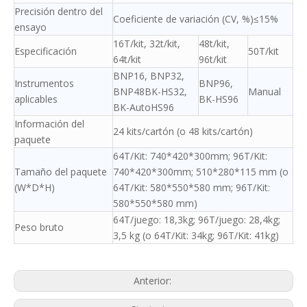
Precisión dentro del
Coeficiente de variación (CV, %)≤15%
ensayo
16T/kit, 32t/kit,
48t/kit,
Especificación
50T/kit
64t/kit
96t/kit
BNP16, BNP32,
Instrumentos
BNP96,
BNP48BK-HS32,
Manual
aplicables
BK-HS96
BK-AutoHS96
Información del
24 kits/cartón (o 48 kits/cartón)
paquete
64T/Kit: 740*420*300mm; 96T/Kit:
Tamaño del paquete
740*420*300mm; 510*280*115 mm (o
(W*D*H)
64T/Kit: 580*550*580 mm; 96T/Kit:
580*550*580 mm)
64T/juego: 18,3kg; 96T/juego: 28,4kg;
Peso bruto
3,5 kg (o 64T/Kit: 34kg; 96T/Kit: 41kg)
Anterior: