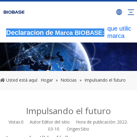
Todas las
actividade
autorizada
que utilicen
Declaracion de
Marca BIOBASE:
marca
BIOBASE
serán
considera
una infrac
ilegal.BI
investigará
Usted está aquí:
Hogar
»
Noticias
»
Impulsando el futuro
responsabi
legal.
20240510
Impulsando el futuro
Vistas:
0
Autor:Editor del sitio Hora de publicación: 2022-
03-10 Origen:
Sitio