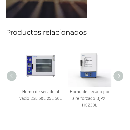
Productos relacionados
 de
Horno de secado al
Horno de secado por
Horn
cal de
vacío 25L 50L 25L 50L
aire forzado BJPX-
t
(puerta
HGZ30L
 capa)