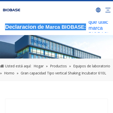
Todas las
actividade
autorizada
que utilicen
marca
Declaracion de
Marca BIOBASE:
BIOBASE
serán
considera
una infrac
ilegal.BI
investigará
Usted está aquí:
Hogar
»
Productos
»
Equipos de laboratorio
responsabi
»
Horno
»
Gran capacidad Tipo vertical Shaking Incubator 610L
legal.
20240510