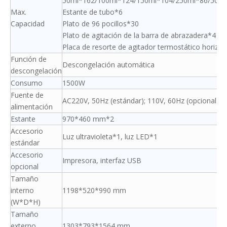
50ml*162/100ml*124/150ml*104/250ml*86/500
Max.
Estante de tubo*6
Capacidad
Plato de 96 pocillos*30
Plato de agitación de la barra de abrazadera*4
Placa de resorte de agitador termostático horizon
Función de
Descongelación automática
descongelación
Consumo
1500W
Fuente de
AC220V, 50Hz (estándar); 110V, 60Hz (opcional)
alimentación
Estante
970*460 mm*2
Accesorio
Luz ultravioleta*1, luz LED*1
estándar
Accesorio
Impresora, interfaz USB
opcional
Tamaño
interno
1198*520*990 mm
(W*D*H)
Tamaño
externo
1303*793*1564 mm