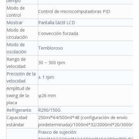
tiempo
Modo de
Control de microcomputadoras PID
control
Mostrar
Pantalla táctil LCD
Modo de
Convección forzada
circulación
Modo de
Tembloroso
oscilación
Rango de
30 ~ 300 rpm
velocidad
Precisión de la
± 1 rpm
velocidad
Amplitud de
swing de la
φ26 mm
placa
Refrigerante
R290/150G
Capacidad
250ml*64/500ml*48 (configuración de envío
estándar
predeterminada)/1000ml*32/2000ml*20/3000ml*
Frasco de sujeción: