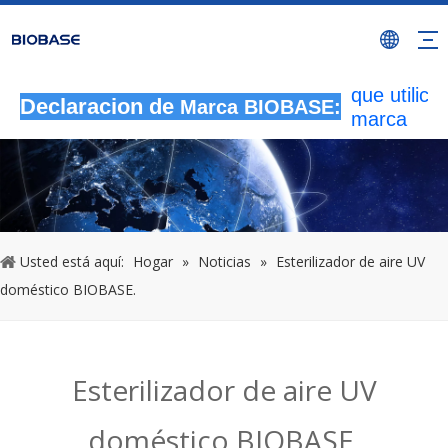
Todas las
actividade
autorizada
que utilicen
Declaracion de
Marca BIOBASE:
marca
BIOBASE
serán
considera
una infrac
ilegal.BI
investigará
Usted está aquí:
Hogar
»
Noticias
»
Esterilizador de aire UV
responsabi
doméstico BIOBASE.
legal.
20240510
Esterilizador de aire UV
doméstico BIOBASE.