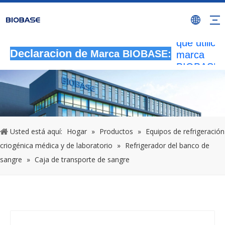
Todas las
actividade
autorizada
que utilicen
marca
Declaracion de
Marca BIOBASE:
BIOBASE
serán
considera
una infrac
ilegal.BI
investigará
Usted está aquí:
Hogar
»
Productos
»
Equipos de refrigeración
responsabi
criogénica médica y de laboratorio
»
Refrigerador del banco de
legal.
20240510
sangre
»
Caja de transporte de sangre