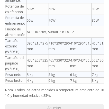
ambiente.
Potencia de
50W
60W
80W
calefacción
Potencia de
55w
70W
80W
enfriamiento
Fuente de
AC110/220V, 50/60Hz o DC12
alimentación
Tamaño
390*215*275
410*290*290
410*290*315
465*315*
externo
mm
mm
mm
mm
(W*D*H)
Tamaño del
435*263*325
465*330*323
470*343*365
502*360*
paquete
mm
mm
mm
mm
(W*D*H)
Peso neto
3 kg
5 kg
6 kg
7 kg
Peso bruto
4 kg
6 kg
7 kg
8 kg
Nota: Todos los datos medidos a temperatura ambiente de 20
° C y humedad relativa ≤85%.
Anterior: