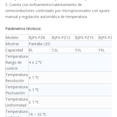
5. Cuenta con enfriamiento/calentamiento de
semiconductores controlado por microprocesador con ajuste
manual y regulación automática de temperatura.
Parámetros técnicos:
Modelo
BJPX-PZ8
BJPX-PZ12
BJPX-PZ15
BJPX-PZ19
Mostrar
Pantalla LED
Capacidad
8L
12L
15L
19L
Temperatura.
Rango de
4 ± 2 ℃
control
Temperatura.
± 1 ℃
Resolución
Temperatura.
± 1 ℃
Fluctuación
Temperatura.
± 1 ℃
Uniformidad
Temperatura
16 ~ 32 ℃