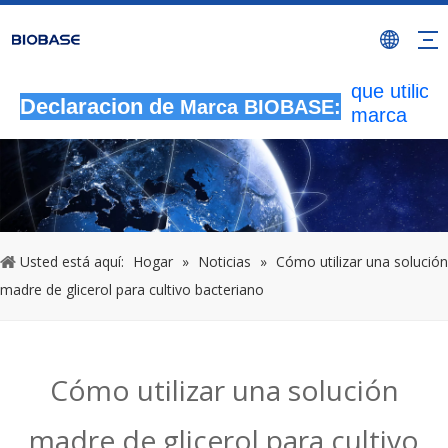
Todas las
actividade
autorizada
que utilicen
Declaracion de
Marca BIOBASE:
marca
BIOBASE
serán
considera
una infrac
ilegal.BI
investigará
Usted está aquí:
Hogar
»
Noticias
»
Cómo utilizar una solución
responsabi
madre de glicerol para cultivo bacteriano
legal.
20240510
Cómo utilizar una solución
madre de glicerol para cultivo