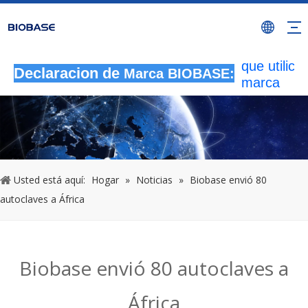
Todas las
actividade
autorizada
que utilicen
Declaracion de
Marca BIOBASE:
marca
BIOBASE
serán
considera
una infrac
ilegal.BI
investigará
Usted está aquí:
Hogar
»
Noticias
»
Biobase envió 80
responsabi
autoclaves a África
legal.
20240510
Biobase envió 80 autoclaves a
África