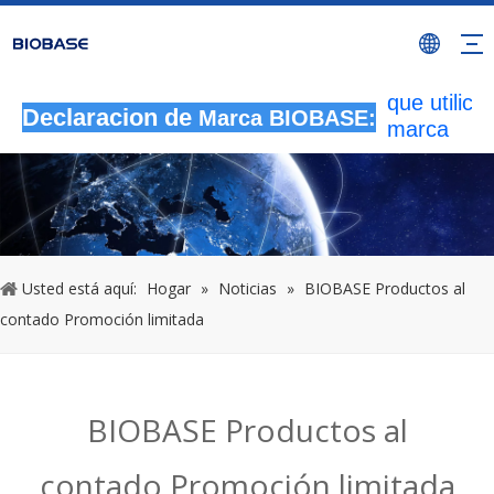
Todas las
actividade
autorizada
que utilicen
Declaracion de
Marca BIOBASE:
marca
BIOBASE
serán
considera
una infrac
ilegal.BI
investigará
Usted está aquí:
Hogar
»
Noticias
»
BIOBASE Productos al
responsabi
contado Promoción limitada
legal.
20240510
BIOBASE Productos al
contado Promoción limitada