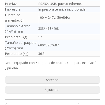
Interfaz
RS232, USB, puerto ethernet
Impresora
Impresora térmica incorporada
Fuente de
100 ~ 240V, 50/60Hz
alimentación
Tamaño externo
333*418*408
(l*w*h) mm
Peso neto (kg)
17
Tamaño del paquete
600*520*687
(l*w*h) mm
Peso bruto (kg)
36.5
Nota: Equipado con 5 tarjetas de prueba CRP para instalación
y prueba.
Anterior:
Siguiente: