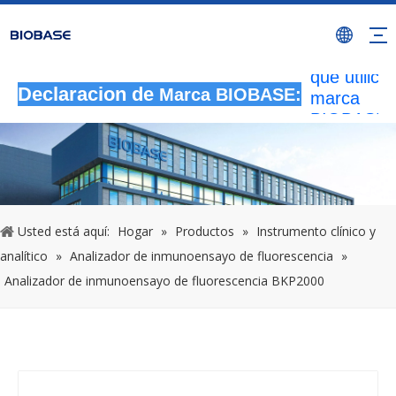
Todas las
actividade
autorizada
que utilicen
marca
Declaracion de
Marca BIOBASE:
BIOBASE
serán
considera
una infrac
ilegal.BI
investigará
Usted está aquí:
Hogar
»
Productos
»
Instrumento clínico y
responsabi
analítico
»
Analizador de inmunoensayo de fluorescencia
»
legal.
Analizador de inmunoensayo de fluorescencia BKP2000
20240510