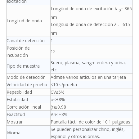
excitación
Longitud de onda de excitación λ
= 365
0
nm
Longitud de onda
Longitud de onda de detección λ
=615
1
nm
Canal de detección
1
Posición de
12
incubación
Suero, plasma, sangre entera y orina,
Tipo de muestra
etc.
Modo de detección
Admite varios artículos en una tarjeta
Velocidad de prueba
<10 s/prueba
Repetibilidad
CV≤5%
Estabilidad
σ≤±8%
Correlación lineal
(r)≥0,98
Exactitud
Δn≤±8%
Mostrar
Pantalla táctil de color de 10.1 pulgadas
Se pueden personalizar chino, inglés,
Idioma
español y otros idiomas.