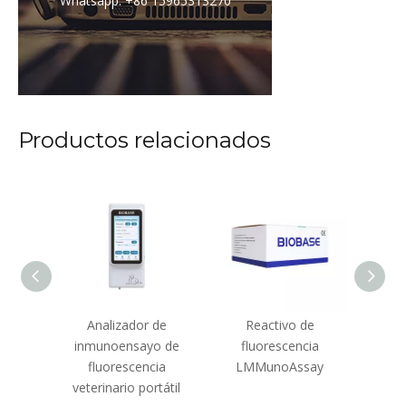
Whatsapp: +86 15965313270
Productos relacionados
omático
Analizador de
Reactivo de
An
 e
inmunoensayo de
fluorescencia
inm
ayo
fluorescencia
LMMunoAssay
fl
veterinario portátil