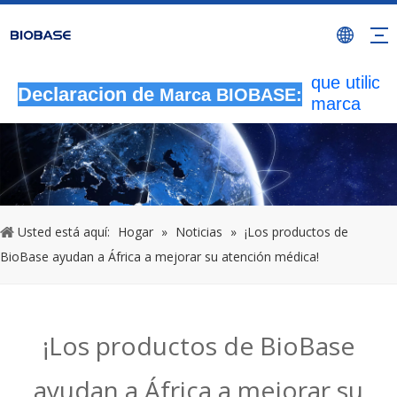
Todas las
actividade
autorizada
que utilicen
Declaracion de
Marca BIOBASE:
marca
BIOBASE
serán
considera
una infrac
ilegal.BI
investigará
Usted está aquí:
Hogar
»
Noticias
»
¡Los productos de
responsabi
BioBase ayudan a África a mejorar su atención médica!
legal.
20240510
¡Los productos de BioBase
ayudan a África a mejorar su