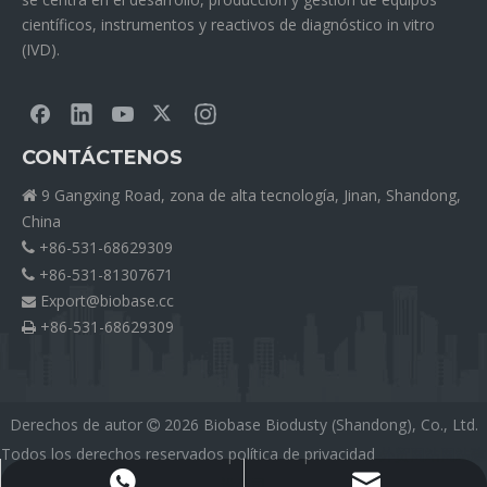
científicos, instrumentos y reactivos de diagnóstico in vitro
(IVD).
CONTÁCTENOS
9 Gangxing Road, zona de alta tecnología, Jinan, Shandong,

China
+86-531-68629309

+86-531-81307671

Export@biobase.cc

+86-531-68629309

Derechos de autor
2026
Biobase Biodusty (Shandong), Co., Ltd.

Todos los derechos reservados
política de privacidad
外贸网站网站建
设公司
Export@biobase.cc
+8615965313270