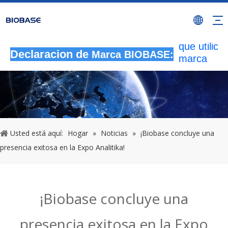
Todas las
actividade
autorizada
que utilicen
Declaracion de
marca
Marca BIOBASE:
BIOBASE
serán
considera
una infrac
ilegal.BI
investigará
Usted está aquí:
Hogar
»
Noticias
»
¡Biobase concluye una
responsabi
presencia exitosa en la Expo Analitika!
legal.
20240510
¡Biobase concluye una
presencia exitosa en la Expo